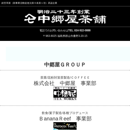
経営革新（新事業活動促進法第９条第１項）承認企業
電話でのお問い合わせは
TEL.024-922-0888
〒963-8025 福島県郡山市桑野3-20-15
中郷屋ＧＲＯＵＰ
茶業/花粉対策茶製造/ＣＯＦＦＥＥ
株式会社 中郷屋 事業部
飲食/菓子製造/各種プロデュース
ＢananaＲeef 事業部